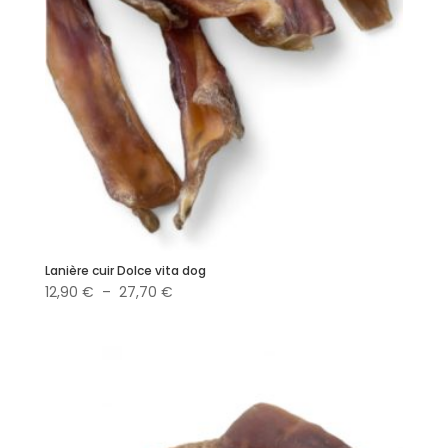
Lanière cuir Dolce vita dog
Plage
12,90
€
–
27,70
€
de
prix :
12,90 €
à
27,70 €