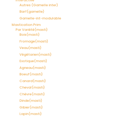
Interactive
Autres (Gamelle inter)
Barf(gamelle)
Gamelle-int-modulable
Mastication Prim
Par Variété(masti)
Bois(masti)
Fromage(masti)
Veau(masti)
Végétarien(masti)
Exotique(masti)
Agneau(masti)
Boeuf(masti)
Canard(masti)
Cheval(masti)
Chèvre(masti)
Dinde(masti)
Gibier(masti)
Lapin(masti)