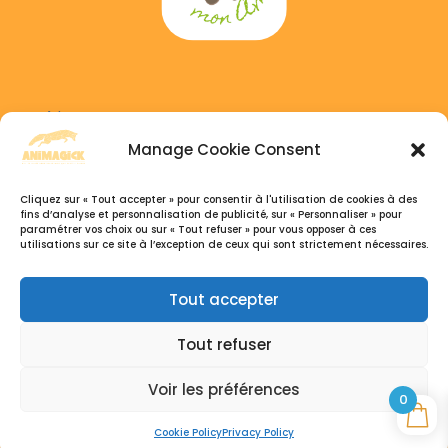
Adress :
6 GAICHEL, 8469 Habscht, Luxembourg
Manage Cookie Consent
Phone :
Cliquez sur « Tout accepter » pour consentir à l'utilisation de cookies à des
+352 691 333 041
fins d’analyse et personnalisation de publicité, sur « Personnaliser » pour
paramétrer vos choix ou sur « Tout refuser » pour vous opposer à ces
+32 495 77 26 07
utilisations sur ce site à l’exception de ceux qui sont strictement nécessaires.
Open hours :
Tout accepter
Du Lundi au Samedi, 9h30 – 18:30
Tout refuser
Voir les préférences
0
Création du site par
IT-CLICK
Pour plus d’informations
+32 495 56 90 27 - info@it-click.be
Cookie Policy
Privacy Policy