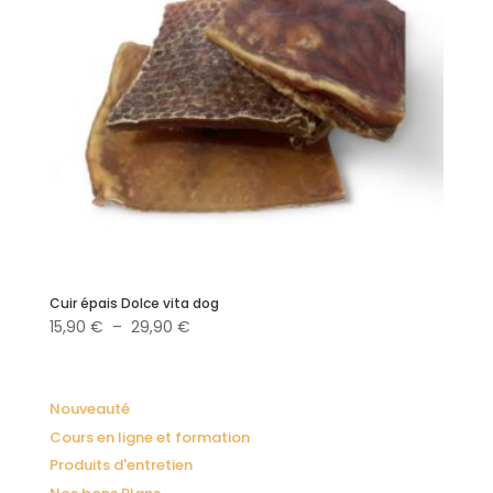
Cuir épais Dolce vita dog
Plage
15,90
€
–
29,90
€
de
prix :
15,90 €
Nouveauté
à
Cours en ligne et formation
29,90 €
Produits d'entretien