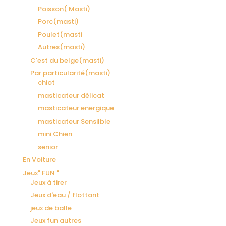
Poisson( Masti)
Porc(masti)
Poulet(masti
Autres(masti)
C'est du belge(masti)
Par particularité(masti)
chiot
masticateur délicat
masticateur energique
masticateur Sensilble
mini Chien
senior
En Voiture
Jeux" FUN "
Jeux à tirer
Jeux d'eau / flottant
jeux de balle
Jeux fun autres