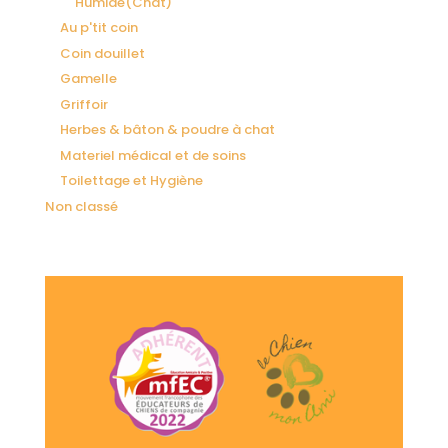
Humide(Chat)
Au p'tit coin
Coin douillet
Gamelle
Griffoir
Herbes & bâton & poudre à chat
Materiel médical et de soins
Toilettage et Hygiène
Non classé