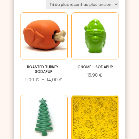
plus
récent
au
plus
ancien
ROASTED TURKEY-
GNOME – SODAPUP
SODAPUP
15,90
€
Plage
11,00
€
–
14,00
€
de
prix :
11,00 €
à
14,00 €