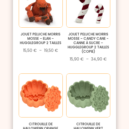
JOUET PELUCHE MORRIS
JOUET PELUCHE MORRIS
MOSSE – ELAN –
MOSSE – CANDY CANE -
HUGGLEGROUP 2 TAILLES
CANNE À SUCRE –
HUGGLEGROUP 2 TAILLES
Plage
15,50
€
–
19,50
€
(COPIE)
de
Plage
15,90
€
–
34,90
€
prix :
de
15,50 €
prix :
à
15,90 €
19,50 €
à
34,90 €
CITROUILLE DE
CITROUILLE DE
HALLOWENN ORANGE
HALLOWENN VERT