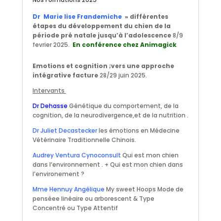
Dr Marie lise Frandemiche
» différentes
étapes du développement du chien de la
période pré natale jusqu’à l’adolescence
8/9
fevrier 2025.
En conférence chez Animagick
Emotions et cognition ;vers une approche
intégrative facture
28/29 juin 2025.
Intervants
Dr Dehasse
Génétique du comportement, de la
cognition, de la neurodivergence,et de la nutrition .
Dr Juliet Decastecker
les émotions en Médecine
Vétérinaire Traditionnelle Chinois.
Audrey Ventura Cynoconsult
Qui est mon chien
dans l’environnement . + Qui est mon chien dans
l’environement ?
Mme Hennuy Angélique
My sweet Hoops Mode de
penséee linéaire ou arborescent & Type
Concentré ou Type Attentif