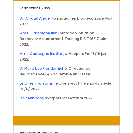
Formations 2022
Dr. Arnaud André:
Formation en biomécanique Avril
2022
Mme Castaigne Iris:
Formation initiation
Béahavior Adjustement Training B.A.T 16/17 juin
2022.
Mme Castaigne Iris Stage:
Hoopers Pro 18/19 juin
2022.
Dr Marie Lise Frandemiche:
Olfactionet
Neuroscience 5/6 novembre en Suisse .
Le chien mon ami :
le chien réactif le mal du siécle
19 /11/ 2022
Dolcevitadog
symposium Octobre 2022
Nos Formations 2025