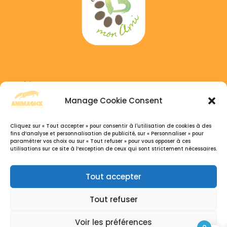
Adress :
6 GAICHEL, 8469 Habscht, Luxembourg
Manage Cookie Consent
Phone :
Cliquez sur « Tout accepter » pour consentir à l'utilisation de cookies à des
+352 691 333 041
fins d’analyse et personnalisation de publicité, sur « Personnaliser » pour
paramétrer vos choix ou sur « Tout refuser » pour vous opposer à ces
+32 495 77 26 07
utilisations sur ce site à l’exception de ceux qui sont strictement nécessaires.
Open hours :
Tout accepter
Du Lundi au Samedi, 9h30 – 18:30
Tout refuser
Voir les préférences