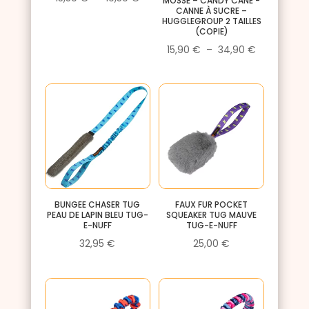
MOSSE – CANDY CANE -
CANNE À SUCRE –
de
HUGGLEGROUP 2 TAILLES
(COPIE)
prix :
Plage
15,90
€
–
34,90
€
15,50 €
de
à
prix :
19,50 €
15,90 €
à
34,90 €
BUNGEE CHASER TUG
FAUX FUR POCKET
PEAU DE LAPIN BLEU TUG-
SQUEAKER TUG MAUVE
E-NUFF
TUG-E-NUFF
32,95
€
25,00
€