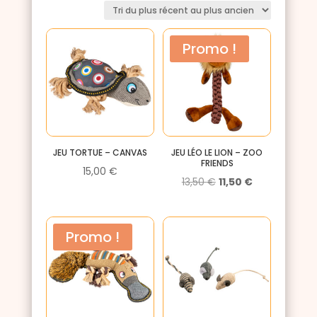
plus
récent
au
Promo !
plus
ancien
JEU TORTUE – CANVAS
JEU LÉO LE LION – ZOO
FRIENDS
15,00
€
Le
Le
13,50
€
11,50
€
prix
prix
initial
actuel
Promo !
était :
est :
13,50 €.
11,50 €.