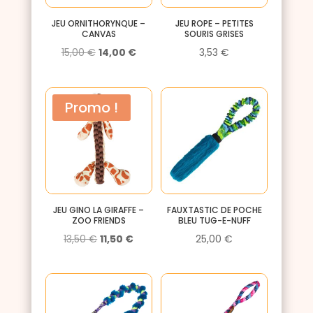
JEU ORNITHORYNQUE –
JEU ROPE – PETITES
CANVAS
SOURIS GRISES
Le
Le
15,00
€
14,00
€
3,53
€
prix
prix
initial
actuel
Promo !
était :
est :
15,00 €.
14,00 €.
JEU GINO LA GIRAFFE –
FAUXTASTIC DE POCHE
ZOO FRIENDS
BLEU TUG-E-NUFF
Le
Le
13,50
€
11,50
€
25,00
€
prix
prix
initial
actuel
était :
est :
13,50 €.
11,50 €.