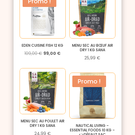
Promo !
était :
est :
27,50 €.
26,10 €.
EDEN CUISINE FISH 12 KG
MENU SEC AU BŒUF AIR
DRY 1 KG SANA
Le
Le
109,00
€
99,00
€
25,99
€
prix
prix
initial
actuel
était :
est :
Promo !
109,00 €.
99,00 €.
MENU SEC AU POULET AIR
DRY 1 KG SANA
NAUTICAL LIVING –
ESSENTIAL FOODS 10 KG –
24,99
€
👉DÉFAUT SAC