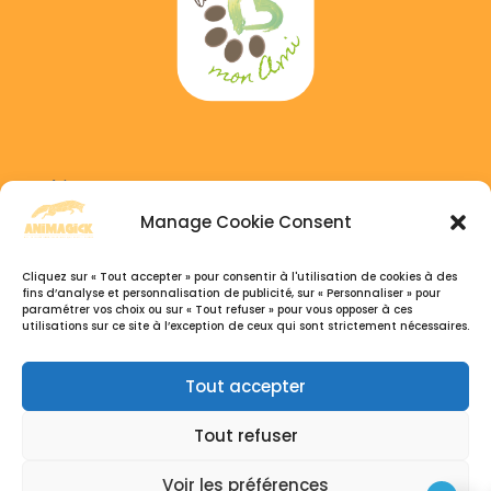
Adress :
6 GAICHEL, 8469 Habscht, Luxembourg
Manage Cookie Consent
Phone :
Cliquez sur « Tout accepter » pour consentir à l'utilisation de cookies à des
+352 691 333 041
fins d’analyse et personnalisation de publicité, sur « Personnaliser » pour
paramétrer vos choix ou sur « Tout refuser » pour vous opposer à ces
+32 495 77 26 07
utilisations sur ce site à l’exception de ceux qui sont strictement nécessaires.
Open hours :
Tout accepter
Du Lundi au Samedi, 9h30 – 18:30
Tout refuser
Voir les préférences