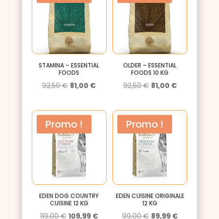
97,50 €.
81,00 €.
92,50 €.
81,00 €.
STAMINA – ESSENTIAL
OLDER – ESSENTIAL
FOODS
FOODS 10 KG
Le
Le
Le
Le
92,50
€
81,00
€
92,50
€
81,00
€
prix
prix
prix
prix
initial
actuel
initial
actuel
Promo !
Promo !
était :
est :
était :
est :
92,50 €.
81,00 €.
92,50 €.
81,00 €.
EDEN DOG COUNTRY
EDEN CUISINE ORIGINALE
CUISINE 12 KG
12 KG
Le
Le
Le
Le
119,00
€
109,99
€
99,00
€
89,99
€