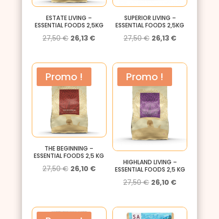
ESTATE LIVING –
SUPERIOR LIVING –
ESSENTIAL FOODS 2,5KG
ESSENTIAL FOODS 2,5KG
Le
Le
Le
Le
27,50
€
26,13
€
27,50
€
26,13
€
prix
prix
prix
prix
initial
actuel
initial
actuel
Promo !
Promo !
était :
est :
était :
est :
27,50 €.
26,13 €.
27,50 €.
26,13 €.
THE BEGINNING –
ESSENTIAL FOODS 2,5 KG
HIGHLAND LIVING –
Le
Le
27,50
€
26,10
€
ESSENTIAL FOODS 2,5 KG
prix
prix
Le
Le
27,50
€
26,10
€
initial
actuel
prix
prix
était :
est :
initial
actuel
27,50 €.
26,10 €.