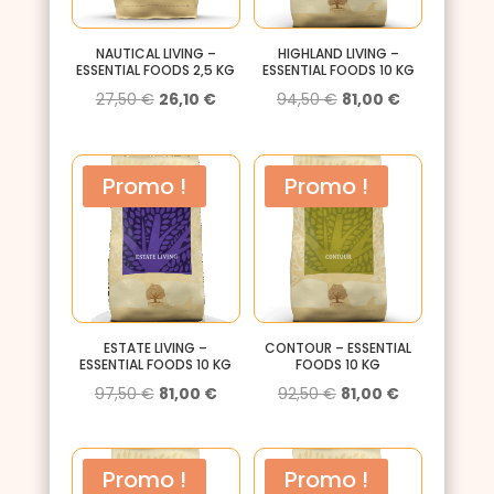
NAUTICAL LIVING –
HIGHLAND LIVING –
ESSENTIAL FOODS 2,5 KG
ESSENTIAL FOODS 10 KG
Le
Le
Le
Le
27,50
€
26,10
€
94,50
€
81,00
€
prix
prix
prix
prix
initial
actuel
initial
actuel
Promo !
Promo !
était :
est :
était :
est :
27,50 €.
26,10 €.
94,50 €.
81,00 €.
ESTATE LIVING –
CONTOUR – ESSENTIAL
ESSENTIAL FOODS 10 KG
FOODS 10 KG
Le
Le
Le
Le
97,50
€
81,00
€
92,50
€
81,00
€
prix
prix
prix
prix
initial
actuel
initial
actuel
Promo !
Promo !
était :
est :
était :
est :