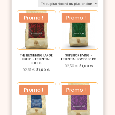
plus
récent
au
Promo !
Promo !
plus
ancien
THE BEGINNING LARGE
SUPERIOR LIVING –
BREED – ESSENTIAL
ESSENTIAL FOODS 10 KG
FOODS
Le
Le
92,50
€
81,00
€
Le
Le
92,61
€
81,00
€
prix
prix
prix
prix
initial
actuel
initial
actuel
était :
est :
Promo !
Promo !
était :
est :
92,50 €.
81,00 €.
92,61 €.
81,00 €.