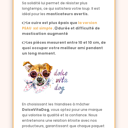
Sa solidité lui permet de résister plus
longtemps, ce qui satisfera votre loup. Il est
idéal pour les
masticateurs avertis.
👉Le cuire est plus épais que
la version
PEAU xxl simple
.😉
durée et difficulté de
mastication augmenté
👉Les pièces mesurent entre 10 et 10 cm, de
quoi occuper votre meilleur ami pendant
un long moment.
En choisissant les friandises à mâcher
DolceVitaDog
, vous optez pour une marque
qui valorise la qualité et la confiance. Nous
entretenons une relation étroite avec nos
producteurs, garantissant que chaque paquet