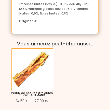
Protéines brutes (Nx6.25) : 93,1%, eau 4h/103° :
10,5%,matières grasses brutes : 5,4%, cendres
brutes : 0,9%, fibres brutes : 0,8%
Origine :
UE
Vous aimerez peut-être aussi…
Peaux de boeuf extra dures
30 cm -ALLEMAND
Plage
14,50
€
–
27,00
€
de