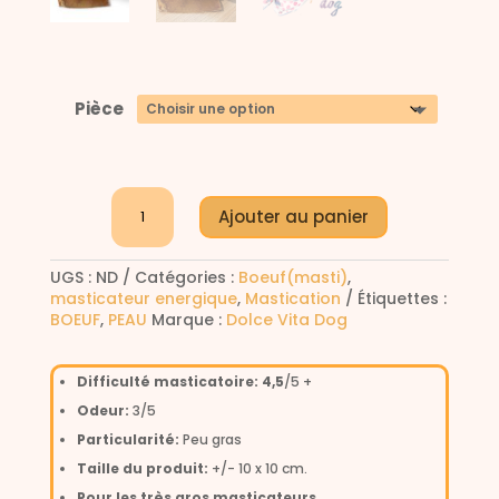
Pièce
quantité
Ajouter au panier
de
Cuir
A
épais
UGS :
ND
Catégories :
Boeuf(masti)
,
l
Dolce
masticateur energique
,
Mastication
Étiquettes :
vita
t
BOEUF
,
PEAU
Marque :
Dolce Vita Dog
dog
e
r
n
Difficulté masticatoire: 4,5
/5 +
a
Odeur:
3/5
t
i
Particularité:
Peu gras
v
Taille du produit:
+/- 10 x 10 cm.
e
Pour les très gros masticateurs