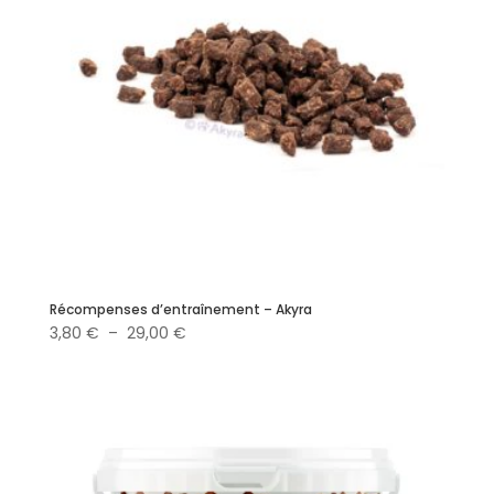
Récompenses d’entraînement – Akyra
Plage
3,80
€
–
29,00
€
de
prix :
3,80 €
à
29,00 €