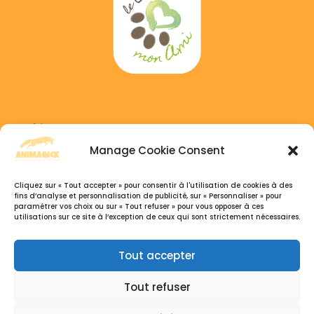
Adress :
6 GAICHEL, 8469 Habscht, Luxembourg
Manage Cookie Consent
Phone :
Cliquez sur « Tout accepter » pour consentir à l'utilisation de cookies à des
+352 691 333 041
fins d’analyse et personnalisation de publicité, sur « Personnaliser » pour
paramétrer vos choix ou sur « Tout refuser » pour vous opposer à ces
+32 495 77 26 07
utilisations sur ce site à l’exception de ceux qui sont strictement nécessaires.
Open hours :
Tout accepter
Du Lundi au Samedi, 9h30 – 18:30
Tout refuser