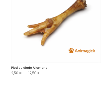
Pied de dinde Allemand
Plage
2,50
€
–
12,50
€
de
prix :
2,50 €
à
12,50 €