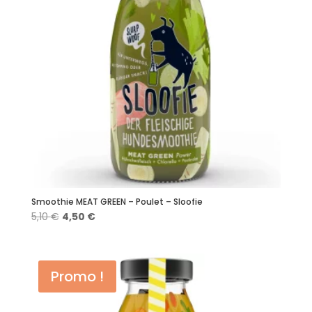
Smoothie MEAT GREEN – Poulet – Sloofie
Le
Le
5,10
€
4,50
€
prix
prix
initial
actuel
était :
est :
Promo !
5,10 €.
4,50 €.