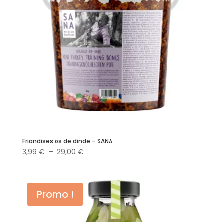
Friandises os de dinde – SANA
Plage
3,99
€
–
29,00
€
de
prix :
3,99 €
Promo !
à
29,00 €