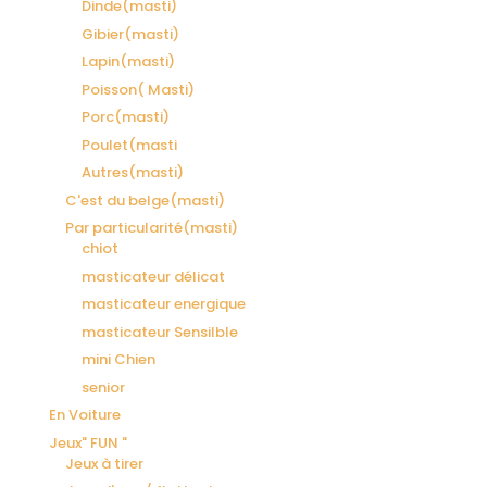
Dinde(masti)
Gibier(masti)
Lapin(masti)
Poisson( Masti)
Porc(masti)
Poulet(masti
Autres(masti)
C'est du belge(masti)
Par particularité(masti)
chiot
masticateur délicat
masticateur energique
masticateur Sensilble
mini Chien
senior
En Voiture
Jeux" FUN "
Jeux à tirer