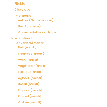
Pliable
Classique
Interactive
Autres (Gamelle inter)
Barf(gamelle)
Gamelle-int-modulable
Mastication Prim
Par Variété(masti)
Bois(masti)
Fromage(masti)
Veau(masti)
Végétarien(masti)
Exotique(masti)
Agneau(masti)
Boeuf(masti)
Canard(masti)
Cheval(masti)
Chèvre(masti)