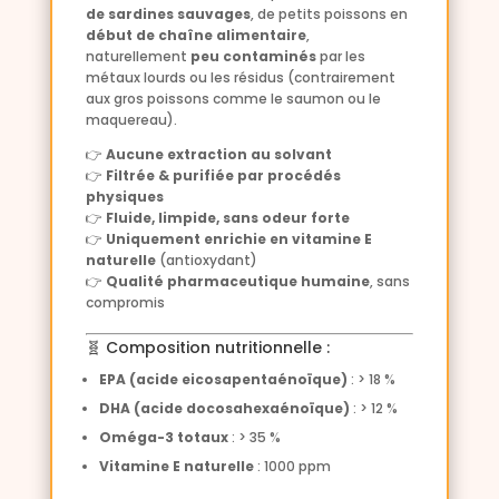
de sardines sauvages
, de petits poissons en
début de chaîne alimentaire
,
naturellement
peu contaminés
par les
métaux lourds ou les résidus (contrairement
aux gros poissons comme le saumon ou le
maquereau).
👉
Aucune extraction au solvant
👉
Filtrée & purifiée par procédés
physiques
👉
Fluide, limpide, sans odeur forte
👉
Uniquement enrichie en vitamine E
naturelle
(antioxydant)
👉
Qualité pharmaceutique humaine
, sans
compromis
🧬 Composition nutritionnelle :
EPA (acide eicosapentaénoïque)
: > 18 %
DHA (acide docosahexaénoïque)
: > 12 %
Oméga-3 totaux
: > 35 %
Vitamine E naturelle
: 1000 ppm