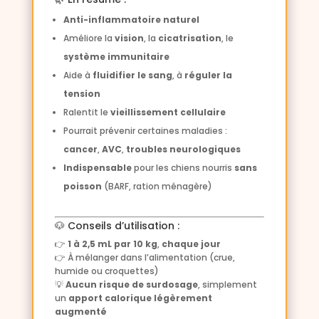
Anti-inflammatoire naturel
Améliore la
vision
, la
cicatrisation
, le
système immunitaire
Aide à
fluidifier le sang
, à
réguler la
tension
Ralentit le
vieillissement cellulaire
Pourrait prévenir certaines maladies :
cancer
,
AVC
,
troubles neurologiques
Indispensable
pour les chiens nourris
sans
poisson
(BARF, ration ménagère)
🐶 Conseils d’utilisation :
👉
1 à 2,5 mL par 10 kg
,
chaque jour
👉 À mélanger dans l’alimentation (crue,
humide ou croquettes)
💡
Aucun risque de surdosage
, simplement
un
apport calorique légèrement
augmenté