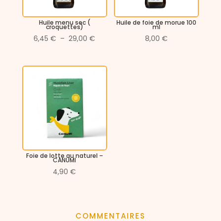
Huile menu sec (
Huile de foie de morue 100
croquettes)
ml
Plage
6,45
€
–
29,00
€
8,00
€
de
prix :
6,45 €
à
29,00 €
Foie de lotte au naturel –
CANUMI
4,90
€
COMMENTAIRES