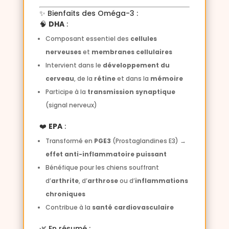
✨ Bienfaits des Oméga-3 :
🧠
DHA
:
Composant essentiel des
cellules
nerveuses
et
membranes cellulaires
Intervient dans le
développement du
cerveau
, de la
rétine
et dans la
mémoire
Participe à la
transmission synaptique
(signal nerveux)
❤️
EPA
:
Transformé en
PGE3
(Prostaglandines E3) →
effet anti-inflammatoire puissant
Bénéfique pour les chiens souffrant
d’
arthrite
, d’
arthrose
ou d’
inflammations
chroniques
Contribue à la
santé cardiovasculaire
🌿 En résumé :