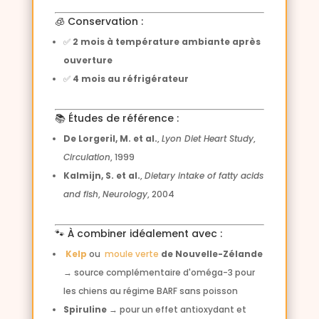
🧊 Conservation :
✅
2 mois à température ambiante après
ouverture
✅
4 mois au réfrigérateur
📚 Études de référence :
De Lorgeril, M. et al.
,
Lyon Diet Heart Study
,
Circulation
, 1999
Kalmijn, S. et al.
,
Dietary intake of fatty acids
and fish
,
Neurology
, 2004
🐾 À combiner idéalement avec :
Kelp
ou
moule verte
de Nouvelle-Zélande
→ source complémentaire d'oméga-3 pour
les chiens au régime BARF sans poisson
Spiruline
→ pour un effet antioxydant et