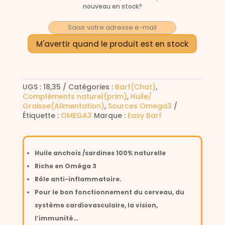
nouveau en stock?
M'avertir quand le produit est en stock
UGS :
18,35
Catégories :
Barf(Chat)
,
Compléments naturel(prim)
,
Huile/
Graisse(Alimentation)
,
Sources Omega3
Étiquette :
OMEGA3
Marque :
Easy Barf
Huile anchois /sardines 100% naturelle
Riche en Oméga 3
Rôle anti-inflammatoire.
Pour le bon fonctionnement du cerveau, du
système cardiovasculaire, la vision,
l’immunité…