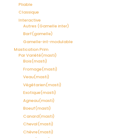
Pliable
Classique
Interactive
Autres (Gamelle inter)
Barf(gamelle)
Gamelle-int-modulable
Mastication Prim
Par Variété(masti)
Bois(masti)
Fromage(masti)
Veau(masti)
Végétarien(masti)
Exotique(masti)
Agneau(masti)
Boeuf(masti)
Canard(masti)
Cheval(masti)
Chèvre(masti)