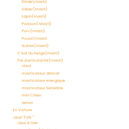
Dinde(masti)
Gibier(masti)
Lapin(masti)
Poisson( Masti)
Porc(masti)
Poulet(masti
Autres(masti)
C'est du belge(masti)
Par particularité(masti)
chiot
masticateur délicat
masticateur energique
masticateur Sensilble
mini Chien
senior
En Voiture
Jeux" FUN "
Jeux à tirer