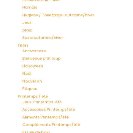
Harnais
Hygiene / Toilettage-automne/hiver
Jeux
plaid
Soins automne/hiver
Fêtes
Anniversaire
Bienvenue p’tit loup
Halloween
Noël
Nouvel An
Pâques
Printemps / été
Jeux-Printemps-été
Accessoires Printemps/été
Aliments Printemps/été
Compléments Printemps/été
Essuie de bain