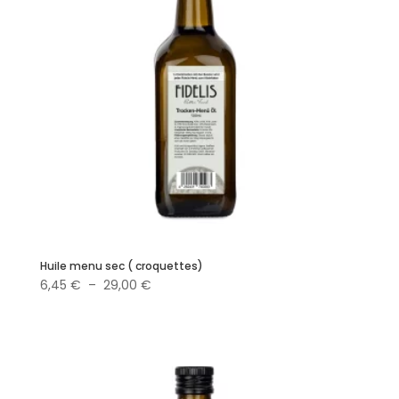
Huile menu sec ( croquettes)
Plage
6,45
€
–
29,00
€
de
prix :
6,45 €
à
29,00 €