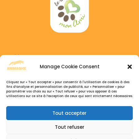
Adress :
6 GAICHEL, 8469 Habscht, Luxembourg
Manage Cookie Consent
Phone :
Cliquez sur « Tout accepter » pour consentir à l'utilisation de cookies à des
+352 691 333 041
fins d’analyse et personnalisation de publicité, sur « Personnaliser » pour
paramétrer vos choix ou sur « Tout refuser » pour vous opposer à ces
+32 495 77 26 07
utilisations sur ce site à l’exception de ceux qui sont strictement nécessaires.
Open hours :
Tout accepter
Du Lundi au Samedi, 9h30 – 18:30
Tout refuser