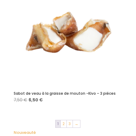
Sabot de veau à la graisse de mouton -Kivo – 3 piéces
Le
Le
7,50
€
6,50
€
prix
prix
initial
actuel
était :
est :
1
2
3
→
7,50 €.
6,50 €.
Nouveauté