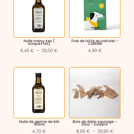
Huile menu sec (
Foie de lotte au naturel –
croquettes)
CANUMI
Plage
6,45
€
–
29,00
€
4,90
€
de
prix :
6,45 €
à
29,00 €
Huile de germe de blé
Bois de daim sauvage –
100ml
Dino – Évident
Plage
4,70
€
8,90
€
–
29,90
€