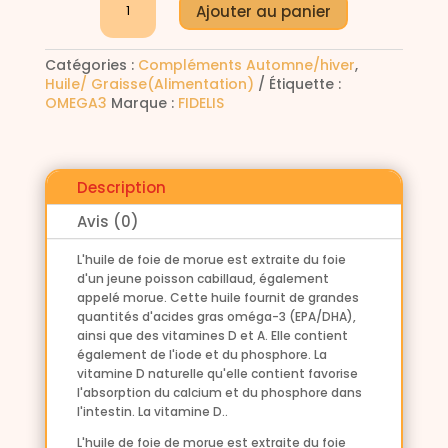
Ajouter au panier
de
l
Huile
t
de
e
Catégories :
Compléments Automne/hiver
,
foie
r
Huile/ Graisse(Alimentation)
Étiquette :
de
n
OMEGA3
Marque :
FIDELIS
morue
a
100
t
ml
i
v
Description
e
:
Avis (0)
L'huile de foie de morue est extraite du foie
d'un jeune poisson cabillaud, également
appelé morue. Cette huile fournit de grandes
quantités d'acides gras oméga-3 (EPA/DHA),
ainsi que des vitamines D et A. Elle contient
également de l'iode et du phosphore. La
vitamine D naturelle qu'elle contient favorise
l'absorption du calcium et du phosphore dans
l'intestin. La vitamine D..
L'huile de foie de morue est extraite du foie