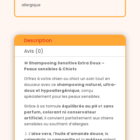
allergique
Description
Avis (0)
🧼 Shampooing Sensitive Extra Doux –
Peaux sensibles & Chiots
Offrez à votre chien ou chiot un soin tout en
douceur avec ce
shampooing naturel, ultra-
doux et hypoallergénique
, conçu
spécialement pour les peaux sensibles.
Grâce à sa formule
équilibrée au pH
et
sans
parfum, colorant ni conservateur
artificiel
, il convient parfaitement aux chiens
sensibles ou souffrant d’allergies.
💧 L’
aloe vera
, l’
huile d’amande douce
, le
calendula
, la
camomille
et la
mélisse
aident