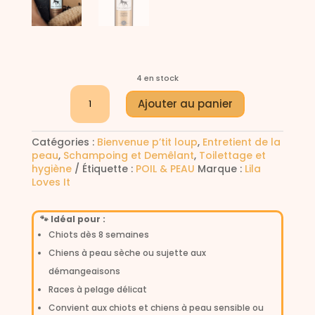
4 en stock
quantité
A
Ajouter au panier
de
l
Shampooing
t
Sensible
e
Catégories :
Bienvenue p’tit loup
,
Entretient de la
LILA
r
peau
,
Schampoing et Demêlant
,
Toilettage et
LOVES
n
hygiène
Étiquette :
POIL & PEAU
Marque :
Lila
IT
a
Loves It
250
t
ml
i
-
v
🐾 Idéal pour :
concentré
e
Chiots dès 8 semaines
1:10
:
Chiens à peau sèche ou sujette aux
démangeaisons
Races à pelage délicat
Convient aux chiots et chiens à peau sensible ou