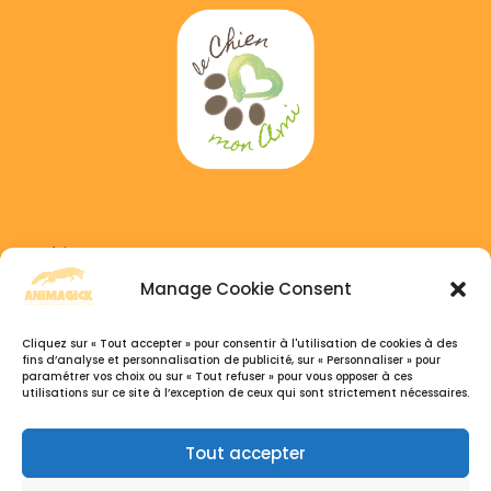
Adress :
6 GAICHEL, 8469 Habscht, Luxembourg
Manage Cookie Consent
Phone :
Cliquez sur « Tout accepter » pour consentir à l'utilisation de cookies à des
+352 691 333 041
fins d’analyse et personnalisation de publicité, sur « Personnaliser » pour
paramétrer vos choix ou sur « Tout refuser » pour vous opposer à ces
+32 495 77 26 07
utilisations sur ce site à l’exception de ceux qui sont strictement nécessaires.
Open hours :
Tout accepter
Du Lundi au Samedi, 9h30 – 18:30