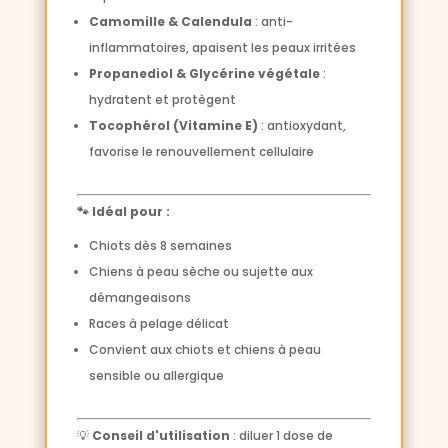
Camomille & Calendula
: anti-
inflammatoires, apaisent les peaux irritées
Propanediol & Glycérine végétale
:
hydratent et protègent
Tocophérol (Vitamine E)
: antioxydant,
favorise le renouvellement cellulaire
🐾 Idéal pour :
Chiots dès 8 semaines
Chiens à peau sèche ou sujette aux
démangeaisons
Races à pelage délicat
Convient aux chiots et chiens à peau
sensible ou allergique
💡
Conseil d'utilisation
: diluer 1 dose de