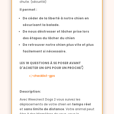
chute. (sécurité)
Il permet :
De céder de la liberté à notre chien en
sécurisant la balade.
De nous déstresser et lâcher prise lors
des étapes du lâcher du chien
De retrouver notre chien plus vite et plus
facilement si nécessaire.
LES 18 QUESTIONS À SE POSER AVANT
D'ACHETER UN GPS POUR UN PROCHE👇
👉checklist-gps
Description:
Avec Weecnect Dogs 2 vous suivez les
déplacements de votre chien en
temps réel
et
sans limite de distance
. Votre animal peut
être à des kilomètres de vous, vous le