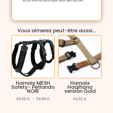
votre animal ainsi que ceux des autres.
Vous aimerez peut-être aussi…
Harnais MESH
Harnais
Safety- Petlando
Haqihana
NOIR
version Gold
Plage
49,99
€
–
59,99
€
54,50
€
de
prix :