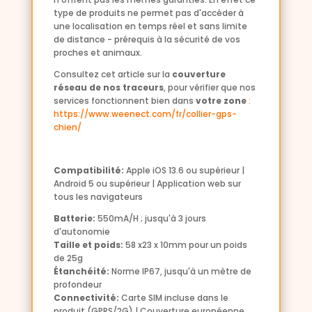
type de produits ne permet pas d'accéder à
une localisation en temps réel et sans limite
de distance - prérequis à la sécurité de vos
proches et animaux.
Consultez cet article sur la
couverture
réseau de nos traceurs
, pour vérifier que nos
services fonctionnent bien dans
votre zone
:
https://www.weenect.com/fr/collier-gps-
chien/
Compatibilité:
Apple iOS 13.6 ou supérieur |
Android 5 ou supérieur | Application web sur
tous les navigateurs
Batterie:
550mA/H ; jusqu'à 3 jours
d'autonomie
Taille et poids:
58 x23 x 10mm pour un poids
de 25g
Étanchéité:
Norme IP67, jusqu'à un mètre de
profondeur
Connectivité:
Carte SIM incluse dans le
produit (GPRS/2G) | Couverture européenne