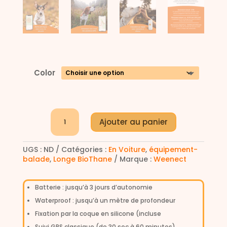
Color
quantité
Ajouter au panier
de
GPS
A
-
UGS :
ND
Catégories :
En Voiture
,
équipement-
l
Weenect
balade
,
Longe BioThane
Marque :
Weenect
Dogs
t
2
e
r
Batterie : jusqu’à 3 jours d’autonomie
n
Waterproof : jusqu’à un mètre de profondeur
a
t
Fixation par la coque en silicone (incluse
i
Suivi GPS classique (de 30 sec à 60 minutes)