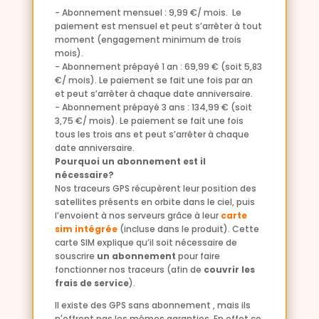
- Abonnement mensuel : 9,99 €/ mois. Le
paiement est mensuel et peut s’arrêter à tout
moment (engagement minimum de trois
mois).
- Abonnement prépayé 1 an : 69,99 € (soit 5,83
€/ mois). Le paiement se fait une fois par an
et peut s’arrêter à chaque date anniversaire.
- Abonnement prépayé 3 ans : 134,99 € (soit
3,75 €/ mois). Le paiement se fait une fois
tous les trois ans et peut s’arrêter à chaque
date anniversaire.
Pourquoi un abonnement est il
nécessaire?
Nos traceurs GPS récupèrent leur position des
satellites présents en orbite dans le ciel, puis
l’envoient à nos serveurs grâce à leur
carte
sim intégrée
(incluse dans le produit). Cette
carte SIM explique qu’il soit nécessaire de
souscrire
un abonnement
pour faire
fonctionner nos traceurs (afin de
couvrir les
frais de service
).
Il existe des GPS sans abonnement , mais ils
n'offrent pas les mêmes garanties. En effet ce