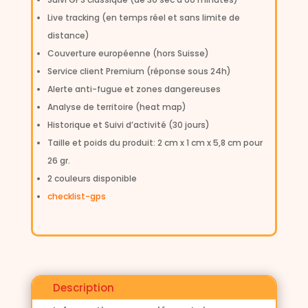
v
Live tracking (en temps réel et sans limite de
e
:
distance)
Couverture européenne (hors Suisse)
Service client Premium (réponse sous 24h)
Alerte anti-fugue et zones dangereuses
Analyse de territoire (heat map)
Historique et Suivi d’activité (30 jours)
Taille et poids du produit: 2 cm x 1 cm x 5,8 cm pour
26 gr.
2 couleurs disponible
checklist-gps
Description