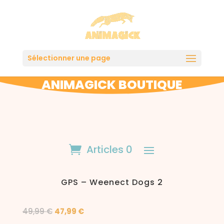
Sélectionner une page
ANIMAGICK BOUTIQUE
Articles 0
GPS – Weenect Dogs 2
Le
Le
49,99
€
47,99
€
prix
prix