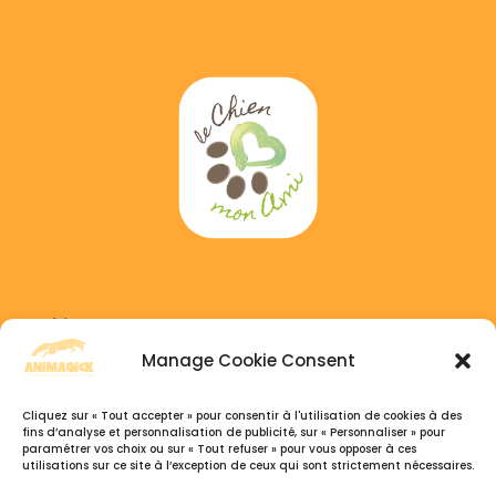
e
:
Adress :
6 GAICHEL, 8469 Habscht, Luxembourg
Manage Cookie Consent
Phone :
Cliquez sur « Tout accepter » pour consentir à l'utilisation de cookies à des
+352 691 333 041
fins d’analyse et personnalisation de publicité, sur « Personnaliser » pour
paramétrer vos choix ou sur « Tout refuser » pour vous opposer à ces
+32 495 77 26 07
utilisations sur ce site à l’exception de ceux qui sont strictement nécessaires.
Open hours :