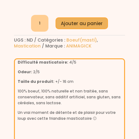
quantité
Ajouter au panier
de
Peaux
A
de
UGS :
ND
Catégories :
Boeuf(masti)
,
l
boeuf
Mastication
Marque :
ANIMAGICK
dégraissées
t
e
r
Difficulté masticatoire:
4/5
n
a
Odeur:
2/5
t
Taille du produit:
+/- 16 cm
i
v
100% boeuf, 100% naturelle et non traitée, sans
e
conservateur, sans additif artificiel, sans gluten, sans
:
céréales, sans lactose.
Un vrai moment de détente et de plaisir pour votre
loup avec cette friandise masticatoire 🙂