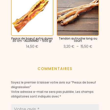
Peaux de boeuf extra dures
Tendon autruche long ou
30 cm -ALLEMAND – 500 gr
court
Plage
14,50
€
3,20
€
–
15,50
€
de
prix :
3,20 €
COMMENTAIRES
à
15,50 €
Soyez le premier à laisser votre avis sur “Peaux de boeuf
dégraissées”
Votre adresse e-mail ne sera pas publiée.
Les champs
obligatoires sont indiqués avec
*