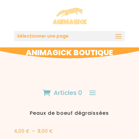
Sélectionner une page
ANIMAGICK BOUTIQUE
Articles 0
Peaux de boeuf dégraissées
Plage
4,00
€
–
8,00
€
de