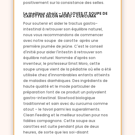
positivement sur la consistance des selles.
Le meilleur choix – LILA LOVES IT SOUPE DE
CAROTTES SELON MORO + CURCUMA
Pour soutenir et aider le tractus gastro-
intestinal à retrouver son équilibre naturel,
nous vous recommandons de commencer
avec notre soupe de carotte
après une
première journée de jeûne. C'est le conseil
d'initié pour aider l'intestin à retrouver son
équilibre naturel. Nommée d'après son
inventeur, le professeur Ernst Moro, cette
soupe unique vient de la pédiatrie où elle a été
utilisée chez d'innombrables enfants atteints
de maladies diarrhéiques. Des ingrédients de
haute qualité et le mode particulier de
préparation font de ce produit un polyvalent
gastro-intestinal. Slowfood biologique
traditionnel et sain avec du curcuma comme
atout – le favori parmi les superaliments.
Clean Feeding et le meilleur soutien pour nos
fidèles compagnons. Cette soupe aux
carottes est cuite pendant plus de deux
heures, de sorte que les soi-disant