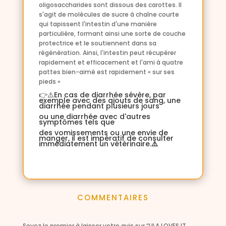
oligosaccharides sont dissous des carottes. Il
s'agit de molécules de sucre à chaîne courte
qui tapissent l'intestin d'une manière
particulière, formant ainsi une sorte de couche
protectrice et le soutiennent dans sa
régénération. Ainsi, l'intestin peut récupérer
rapidement et efficacement et l'ami à quatre
pattes bien-aimé est rapidement « sur ses
pieds »
👉⚠️En cas de diarrhée sévère, par
exemple avec des ajouts de sang, une
diarrhée pendant plusieurs jours
ou une diarrhée avec d'autres
symptômes tels que
des vomissements ou une envie de
manger, il est impératif de consulter
immédiatement un vétérinaire.
⚠️
COMMENTAIRES
Soyez le premier à laisser votre avis sur “LILA LOVES IT