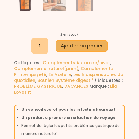
2 en stock
quantité
A
Ajouter au panier
de
l
LILA
t
LOVES
e
Catégories :
Compléments Automne/hiver
,
IT
r
Compléments naturel(prim)
,
Compléments
soupe
n
Printemps/été
,
En Voiture
,
Les Indispensables du
aux
a
quotidien
,
Soutien Système digestif
Étiquettes :
carottes
t
PROBLÉMÉ GASTRIQUE
,
VACANCES
Marque :
Lila
Bio
i
Loves It
Moro
v
e
:
Un conseil secret pour les intestins heureux !
Un produit a prendre en situation de voyage
Permet de régler les petits problèmes gastrique de
manière naturelle`