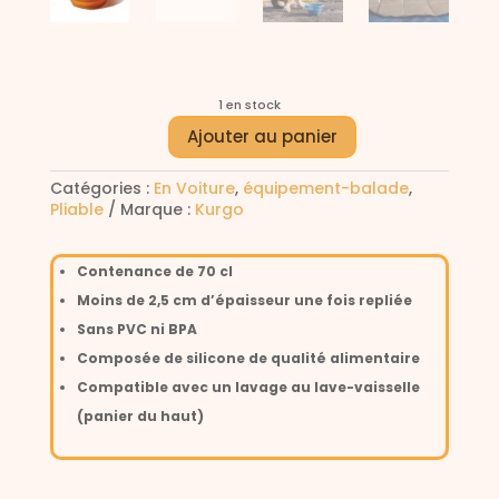
1 en stock
A
Ajouter au panier
quantité
l
de
t
Catégories :
Gamelle
En Voiture
,
équipement-balade
,
e
Pliable
Marque :
pliable
Kurgo
r
orange
n
-
a
Contenance de 70 cl
Kurgo
t
Moins de 2,5 cm d’épaisseur une fois repliée
i
v
Sans PVC ni BPA
e
Composée de silicone de qualité alimentaire
:
Compatible avec un lavage au lave-vaisselle
(panier du haut)