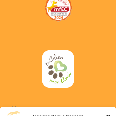
Adress :
6 GAICHEL, 8469 Habscht, Luxembourg