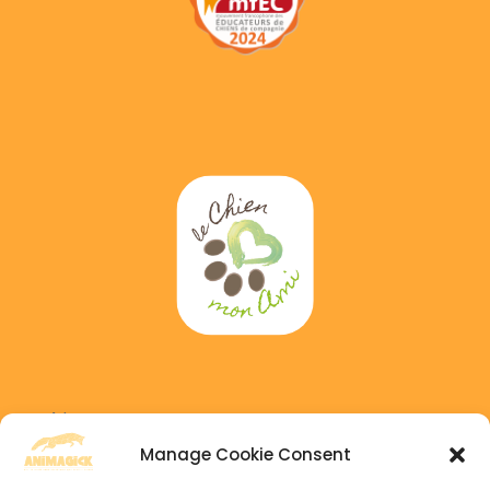
Adress :
6 GAICHEL, 8469 Habscht, Luxembourg
Manage Cookie Consent
Phone :