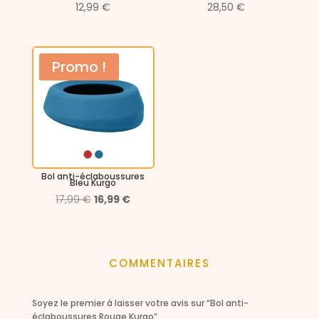
12,99
€
28,50
€
Promo !
Bol anti-éclaboussures
Bleu Kurgo
Le
Le
17,99
€
16,99
€
prix
prix
initial
actuel
était :
est :
COMMENTAIRES
17,99 €.
16,99 €.
Soyez le premier à laisser votre avis sur “Bol anti-
éclaboussures Rouge Kurgo”