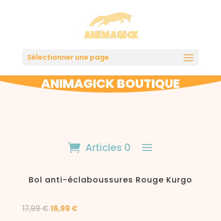
Sélectionner une page
ANIMAGICK BOUTIQUE
Articles 0
Bol anti-éclaboussures Rouge Kurgo
Le
Le
17,99
€
16,99
€
prix
prix