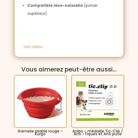
Compatible lave-vaisselle
(panier
supérieur)
Lien video
Vous aimerez peut-être aussi…
Gamelle pliable rouge –
Anibo – médaille Tic-Clip /
Kurgo
Anti -Tiques et Anti puce