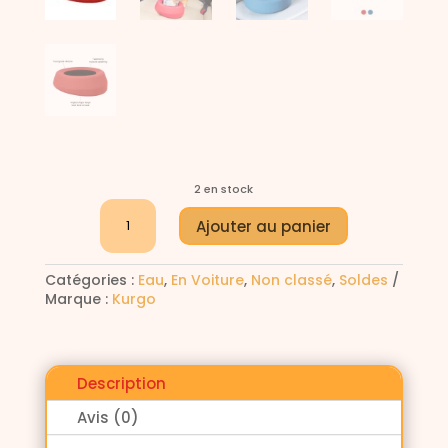
2 en stock
quantité
A
Ajouter au panier
de
l
Bol
t
anti-
e
Catégories :
Eau
,
En Voiture
,
Non classé
,
Soldes
éclaboussures
r
Marque :
Kurgo
Rouge
n
Kurgo
a
t
i
Description
v
e
Avis (0)
: