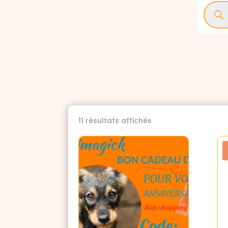
Reche
de
produi
Trié
11 résultats affichés
du
plus
récent
au
plus
ancien