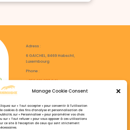
Adress :
6 GAICHEL, 8469 Habscht,
Luxembourg
Phone :
+352 691 333 041
+32 495 77 26 07
Manage Cookie Consent
Open hours :
Cliquez sur « Tout accepter » pour consentir à l'utilisation
Du Lundi au Samedi, 9h30 – 18:30
de cookies à des fins d’analyse et personnalisation de
publicité, sur « Personnaliser » pour paramétrer vos choix
ou sur « Tout refuser » pour vous opposer à ces utilisations
sur ce site à l’exception de ceux qui sont strictement
nécessaires.