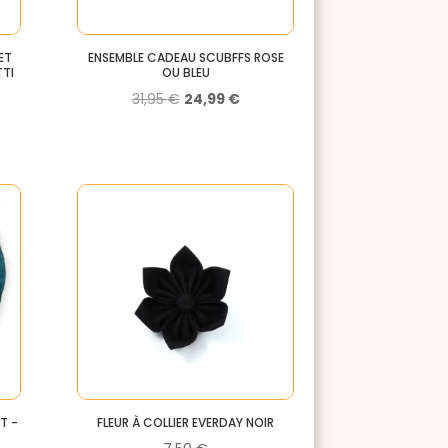
ET
ENSEMBLE CADEAU SCUBFFS ROSE
TTI
OU BLEU
Le
Le
31,95
€
24,99
€
prix
prix
initial
actuel
l
était :
est :
31,95 €.
24,99 €.
€.
T -
FLEUR À COLLIER EVERDAY NOIR