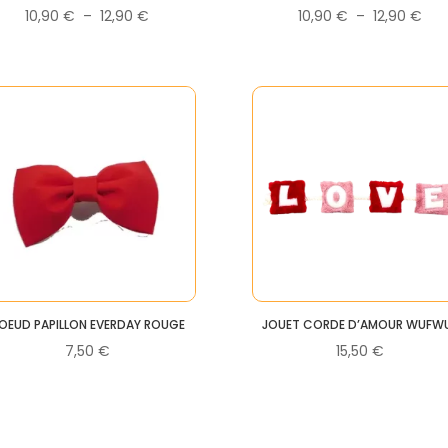
Plage
Pla
10,90
€
–
12,90
€
10,90
€
–
12,90
€
de
de
prix :
prix 
10,90 €
10,
à
à
12,90 €
12,
OEUD PAPILLON EVERDAY ROUGE
JOUET CORDE D’AMOUR WUFW
7,50
€
15,50
€