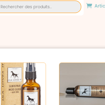
rche
Arti
ts