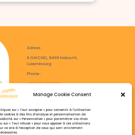
€.
Adress :
6 GAICHEL, 8469 Habscht,
Luxembourg
Phone :
+352 691 333 041
+32 495 77 26 07
Manage Cookie Consent
Open hours :
Cliquez sur « Tout accepter » pour consentir à l'utilisation
Du Lundi au Samedi, 9h30 – 18:30
de cookies à des fins d’analyse et personnalisation de
publicité, sur « Personnaliser » pour paramétrer vos choix
ou sur « Tout refuser » pour vous opposer à ces utilisations
sur ce site à l’exception de ceux qui sont strictement
nécessaires.