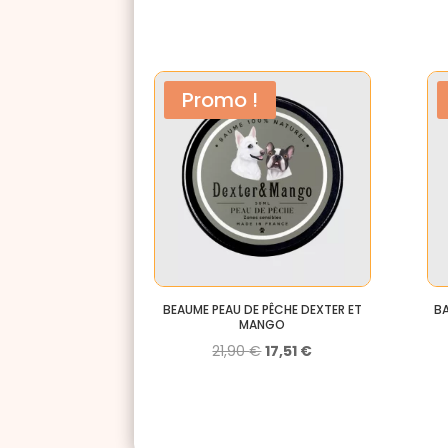
Promo !
BEAUME PEAU DE PÊCHE DEXTER ET
B
MANGO
Le
Le
21,90
€
17,51
€
prix
prix
initial
actuel
était :
est :