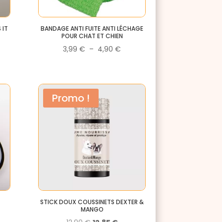
 IT
BANDAGE ANTI FUITE ANTI LÉCHAGE
POUR CHAT ET CHIEN
Plage
3,99
€
–
4,90
€
de
prix :
3,99 €
Promo !
à
4,90 €
&
STICK DOUX COUSSINETS DEXTER &
MANGO