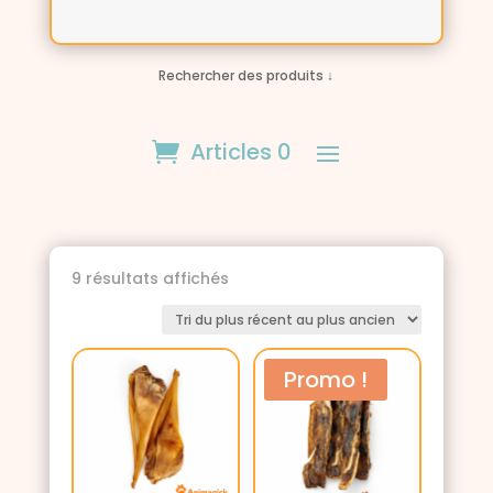
Rechercher des produits ↓
Articles 0
Trié
9 résultats affichés
du
plus
récent
au
Promo !
plus
ancien