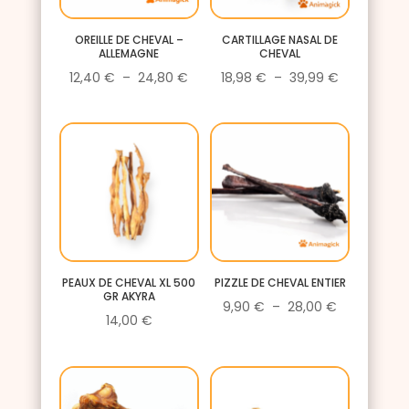
OREILLE DE CHEVAL –
CARTILLAGE NASAL DE
ALLEMAGNE
CHEVAL
Plage
Plage
12,40
€
–
24,80
€
18,98
€
–
39,99
€
de
de
prix :
prix :
12,40 €
18,98 €
à
à
24,80 €
39,99 €
PEAUX DE CHEVAL XL 500
PIZZLE DE CHEVAL ENTIER
GR AKYRA
Plage
9,90
€
–
28,00
€
14,00
€
de
prix :
9,90 €
à