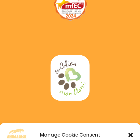
Adress :
6 GAICHEL, 8469 Habscht, Luxembourg
Manage Cookie Consent