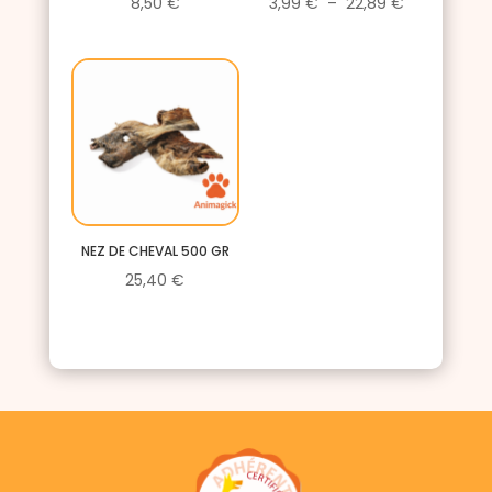
Plage
8,50
€
3,99
€
–
22,89
€
de
prix :
3,99 €
à
22,89 €
NEZ DE CHEVAL 500 GR
25,40
€